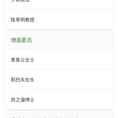
陈章明教授
增选委员
黄曼云女士
郭烈东先生
郑之灏博士