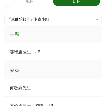
现任
历任
主席
邬维庸医生，JP
委员
何敏嘉先生
方心淑博士，SBS，JP