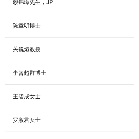
赖锦璋先生，JP
陈章明博士
关锐煊教授
李曾超群博士
王碧成女士
罗淑君女士